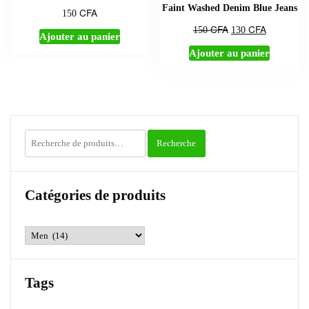
Faint Washed Denim Blue Jeans
CFA
150
CFA
CFA
Le
Le
150
130
Ajouter au panier
prix
prix
Ajouter au panier
initial
actuel
était :
est :
150 CFA.
130 CFA.
Recherche
Recherche
pour :
Catégories de produits
Tags