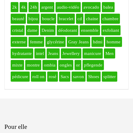
2k
4k
24h
argent
audio-vidéo
avocado
balea
beauté
bijou
boucle
bracelet
cd
chaine
chambre
cristal
dame
Denim
déodorant
ensemble
exfoliant
externe
femme
glycérine
Gray Jeans
hdmi
homme
hydratante
intel
Jeans
Jewellery
manicure
Men
mixte
montre
ombia
ongles
or
pflegende
pédicure
roll on
rosé
Sacs
savon
Shoes
splitter
Pour elle