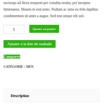
sociosqu ad litora torquent per conubia nostra, per inceptos
himenaeos. Mauris in erat justo. Nullam ac urna eu felis dapibus
condimentum sit amet a augue. Sed non neque elit sed.
quantité
Ajouter au panier
de
Red
Ajouter à la liste de souhaits
Hoodie
Comparer
CATÉGORIE :
MEN
Description