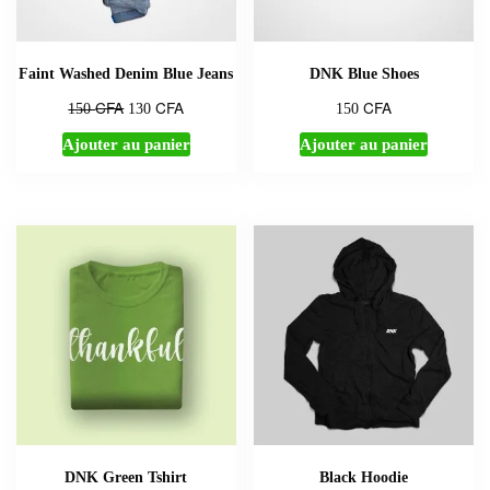
Faint Washed Denim Blue Jeans
DNK Blue Shoes
CFA
CFA
CFA
Le
Le
150
130
150
prix
prix
Ajouter au panier
Ajouter au panier
initial
actuel
était :
est :
150 CFA.
130 CFA.
DNK Green Tshirt
Black Hoodie