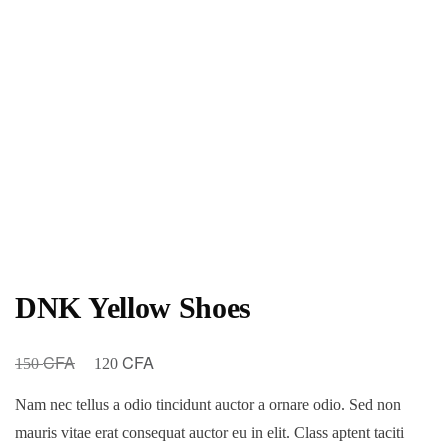
DNK Yellow Shoes
CFA
CFA
Le
Le
150
120
prix
prix
Nam nec tellus a odio tincidunt auctor a ornare odio. Sed non
initial
actuel
mauris vitae erat consequat auctor eu in elit. Class aptent taciti
était :
est :