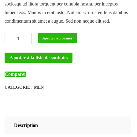
sociosqu ad litora torquent per conubia nostra, per inceptos
150 CFA.
120 CFA.
himenaeos. Mauris in erat justo. Nullam ac urna eu felis dapibus
condimentum sit amet a augue. Sed non neque elit sed.
quantité
Ajouter au panier
de
DNK
Ajouter à la liste de souhaits
Yellow
Shoes
Comparer
CATÉGORIE :
MEN
Description