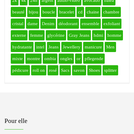
2k
4k
24h
argent
audio-vidéo
avocado
balea
beauté
bijou
boucle
bracelet
cd
chaine
chambre
cristal
dame
Denim
déodorant
ensemble
exfoliant
externe
femme
glycérine
Gray Jeans
hdmi
homme
hydratante
intel
Jeans
Jewellery
manicure
Men
mixte
montre
ombia
ongles
or
pflegende
pédicure
roll on
rosé
Sacs
savon
Shoes
splitter
Pour elle