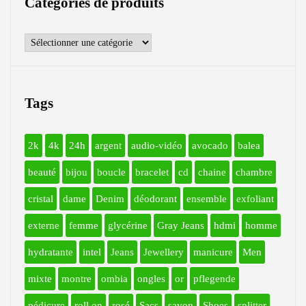
Catégories de produits
Tags
2k
4k
24h
argent
audio-vidéo
avocado
balea
beauté
bijou
boucle
bracelet
cd
chaine
chambre
cristal
dame
Denim
déodorant
ensemble
exfoliant
externe
femme
glycérine
Gray Jeans
hdmi
homme
hydratante
intel
Jeans
Jewellery
manicure
Men
mixte
montre
ombia
ongles
or
pflegende
pédicure
roll on
rosé
Sacs
savon
Shoes
splitter