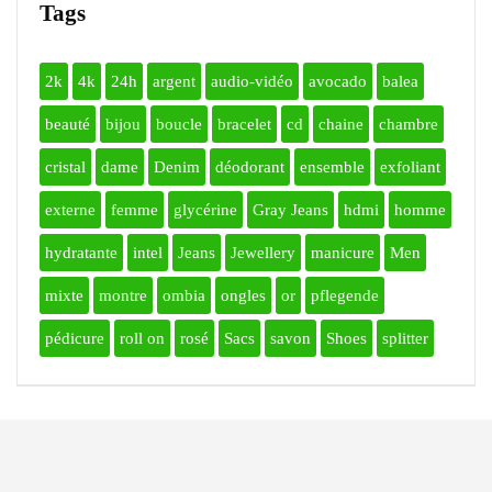
Tags
2k
4k
24h
argent
audio-vidéo
avocado
balea
beauté
bijou
boucle
bracelet
cd
chaine
chambre
cristal
dame
Denim
déodorant
ensemble
exfoliant
externe
femme
glycérine
Gray Jeans
hdmi
homme
hydratante
intel
Jeans
Jewellery
manicure
Men
mixte
montre
ombia
ongles
or
pflegende
pédicure
roll on
rosé
Sacs
savon
Shoes
splitter