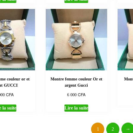
me couleur or et
Montre femme couleur Or et
Mont
ent GUCCI
argent Gucci
CFA
CFA
000
6 000
 la suite
Lire la suite
→
1
2