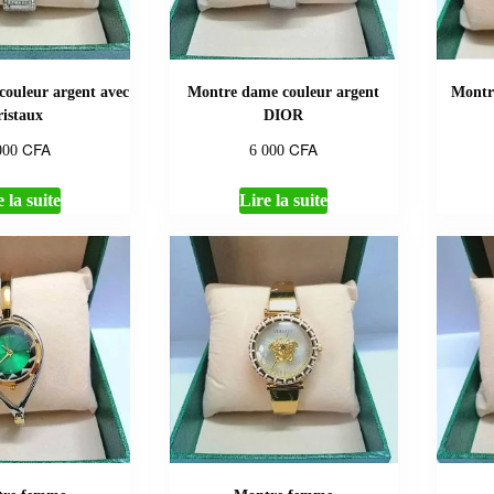
ouleur argent avec
Montre dame couleur argent
Montr
ristaux
DIOR
CFA
CFA
000
6 000
 la suite
Lire la suite