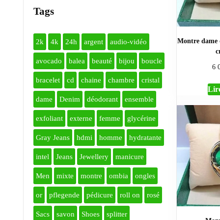
Tags
Montre dame c
2k
4k
24h
argent
audio-vidéo
c
avocado
balea
beauté
bijou
boucle
6 
bracelet
cd
chaine
chambre
cristal
Lire
dame
Denim
déodorant
ensemble
exfoliant
externe
femme
glycérine
Gray Jeans
hdmi
homme
hydratante
intel
Jeans
Jewellery
manicure
Men
mixte
montre
ombia
ongles
or
pflegende
pédicure
roll on
rosé
Sacs
savon
Shoes
splitter