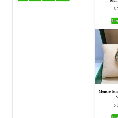
Mont
6 
Lire
Montre fem
V
6 
Lire