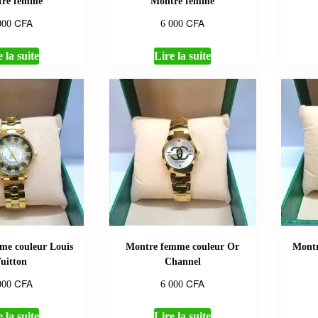
re femme
Montre femme
CFA
CFA
000
6 000
 la suite
Lire la suite
me couleur Louis
Montre femme couleur Or
Montr
uitton
Channel
CFA
CFA
000
6 000
 la suite
Lire la suite