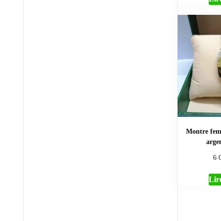
Montre fem
arg
6 
Lire