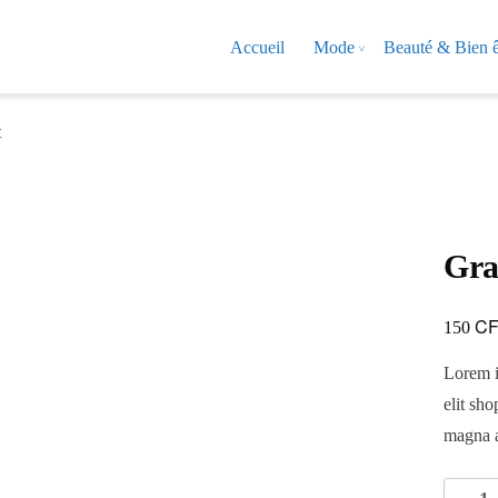
Accueil
Mode
Beauté & Bien ê
t
Gra
C
150
Lorem i
elit sh
magna a
quantité