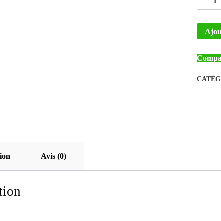
de
Gray
Ajout
Pattern
Tshirt
Compa
CATÉG
ion
Avis (0)
tion