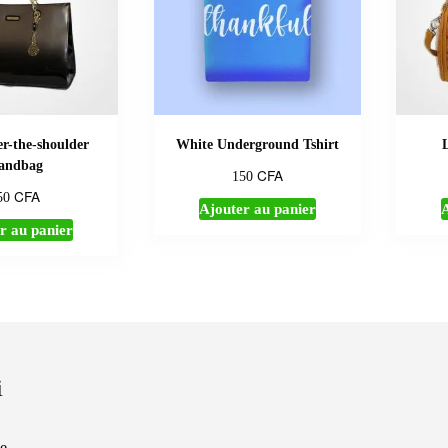
r-the-shoulder
White Underground Tshirt
andbag
CFA
150
CFA
50
Ajouter au panier
A
r au panier
i
e