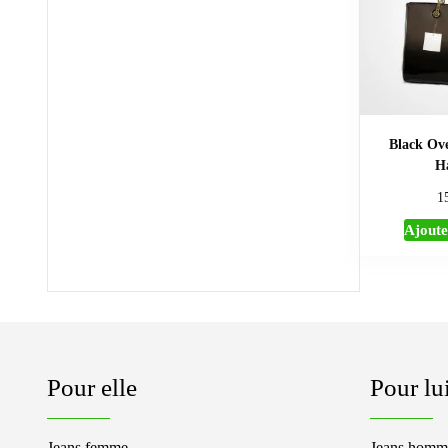
Black Ove
H
1
Ajoute
Pour elle
Pour lu
Jeans femme
Jeans homm