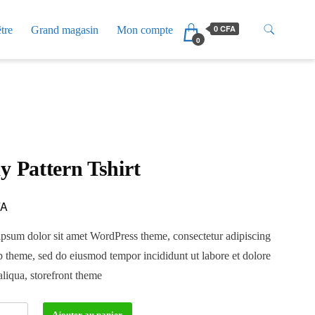
0 CFA
tre
Grand magasin
Mon compte
0
y Pattern Tshirt
FA
psum dolor sit amet WordPress theme, consectetur adipiscing
op theme, sed do eiusmod tempor incididunt ut labore et dolore
liqua, storefront theme
Ajouter au panier