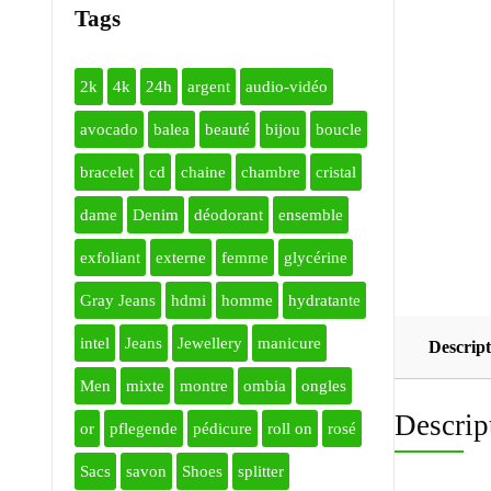
Tags
2k
4k
24h
argent
audio-vidéo
avocado
balea
beauté
bijou
boucle
bracelet
cd
chaine
chambre
cristal
dame
Denim
déodorant
ensemble
exfoliant
externe
femme
glycérine
Gray Jeans
hdmi
homme
hydratante
intel
Jeans
Jewellery
manicure
Descript
Men
mixte
montre
ombia
ongles
Descrip
or
pflegende
pédicure
roll on
rosé
Sacs
savon
Shoes
splitter