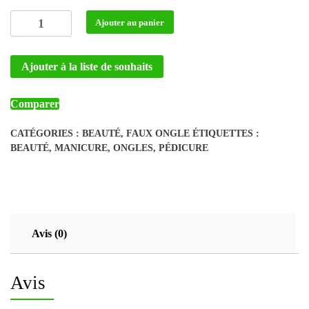
était :
est :
quantité
Ajouter au panier
3
1
de
Faux
500 CFA.
500 CFA.
Ajouter à la liste de souhaits
ongles
W021
Comparer
CATÉGORIES :
BEAUTÉ
,
FAUX ONGLE
ÉTIQUETTES :
BEAUTÉ
,
MANICURE
,
ONGLES
,
PÉDICURE
Avis (0)
Avis