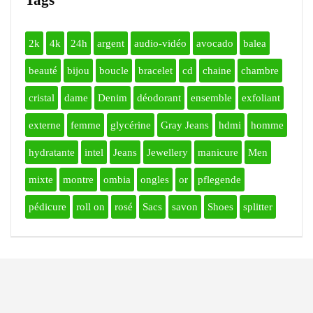
2k
4k
24h
argent
audio-vidéo
avocado
balea
beauté
bijou
boucle
bracelet
cd
chaine
chambre
cristal
dame
Denim
déodorant
ensemble
exfoliant
externe
femme
glycérine
Gray Jeans
hdmi
homme
hydratante
intel
Jeans
Jewellery
manicure
Men
mixte
montre
ombia
ongles
or
pflegende
pédicure
roll on
rosé
Sacs
savon
Shoes
splitter