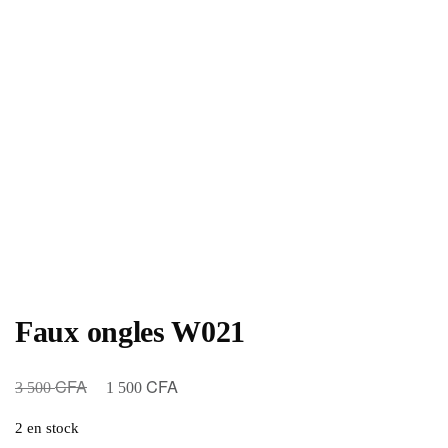
Faux ongles W021
CFA
CFA
Le
Le
3 500
1 500
prix
prix
2 en stock
initial
actuel