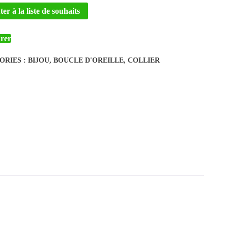
er à la liste de souhaits
rer
ORIES :
BIJOU
,
BOUCLE D'OREILLE
,
COLLIER