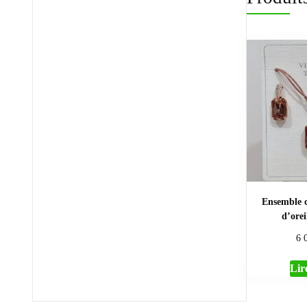
Ensemble co
d’ore
6 
Lire