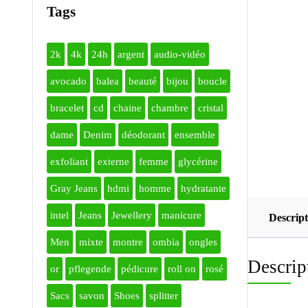
Tags
2k
4k
24h
argent
audio-vidéo
avocado
balea
beauté
bijou
boucle
bracelet
cd
chaine
chambre
cristal
dame
Denim
déodorant
ensemble
exfoliant
externe
femme
glycérine
Gray Jeans
hdmi
homme
hydratante
intel
Jeans
Jewellery
manicure
Descript
Men
mixte
montre
ombia
ongles
Descrip
or
pflegende
pédicure
roll on
rosé
Sacs
savon
Shoes
splitter