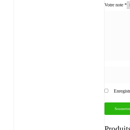
Votre note
*
Enregist
Produits