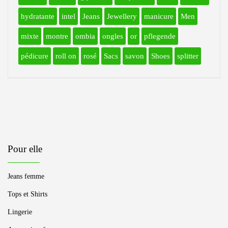
hydratante
intel
Jeans
Jewellery
manicure
Men
mixte
montre
ombia
ongles
or
pflegende
pédicure
roll on
rosé
Sacs
savon
Shoes
splitter
Pour elle
Jeans femme
Tops et Shirts
Lingerie