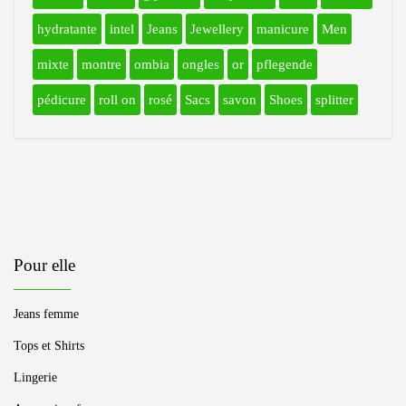
hydratante
intel
Jeans
Jewellery
manicure
Men
mixte
montre
ombia
ongles
or
pflegende
pédicure
roll on
rosé
Sacs
savon
Shoes
splitter
Pour elle
Jeans femme
Tops et Shirts
Lingerie