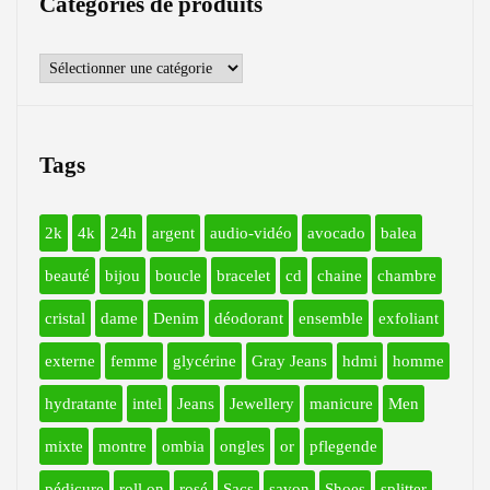
Catégories de produits
Tags
2k
4k
24h
argent
audio-vidéo
avocado
balea
beauté
bijou
boucle
bracelet
cd
chaine
chambre
cristal
dame
Denim
déodorant
ensemble
exfoliant
externe
femme
glycérine
Gray Jeans
hdmi
homme
hydratante
intel
Jeans
Jewellery
manicure
Men
mixte
montre
ombia
ongles
or
pflegende
pédicure
roll on
rosé
Sacs
savon
Shoes
splitter