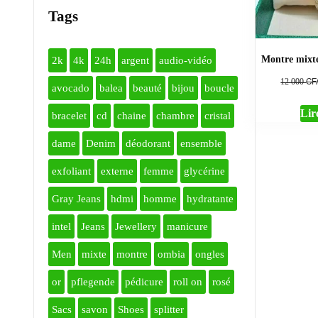
Tags
Montre mixte 
2k
4k
24h
argent
audio-vidéo
CF
12 000
avocado
balea
beauté
bijou
boucle
Lire
bracelet
cd
chaine
chambre
cristal
dame
Denim
déodorant
ensemble
exfoliant
externe
femme
glycérine
Gray Jeans
hdmi
homme
hydratante
intel
Jeans
Jewellery
manicure
Men
mixte
montre
ombia
ongles
or
pflegende
pédicure
roll on
rosé
Sacs
savon
Shoes
splitter