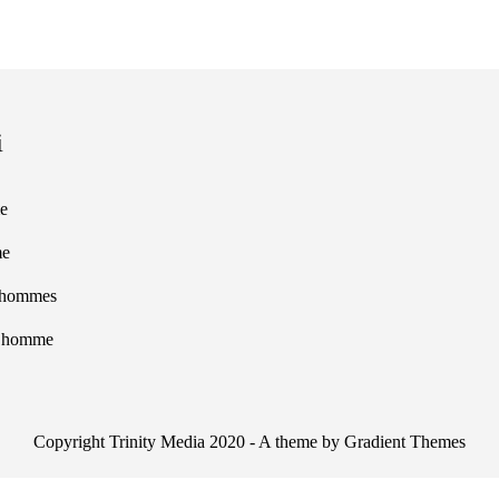
i
e
me
 hommes
s homme
Copyright Trinity Media 2020 - A theme by Gradient Themes