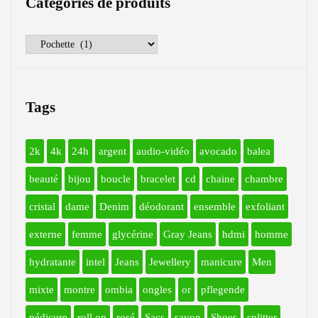
Catégories de produits
Tags
2k
4k
24h
argent
audio-vidéo
avocado
balea
beauté
bijou
boucle
bracelet
cd
chaine
chambre
cristal
dame
Denim
déodorant
ensemble
exfoliant
externe
femme
glycérine
Gray Jeans
hdmi
homme
hydratante
intel
Jeans
Jewellery
manicure
Men
mixte
montre
ombia
ongles
or
pflegende
pédicure
roll on
rosé
Sacs
savon
Shoes
splitter