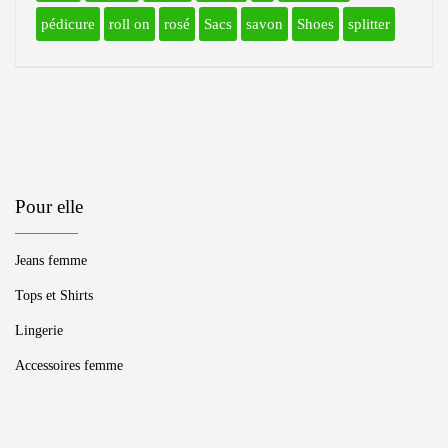
pédicure
roll on
rosé
Sacs
savon
Shoes
splitter
Pour elle
Jeans femme
Tops et Shirts
Lingerie
Accessoires femme