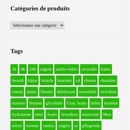
Catégories de produits
Tags
2k
4k
24h
argent
audio-vidéo
avocado
balea
beauté
bijou
boucle
bracelet
cd
chaine
chambre
cristal
dame
Denim
déodorant
ensemble
exfoliant
externe
femme
glycérine
Gray Jeans
hdmi
homme
hydratante
intel
Jeans
Jewellery
manicure
Men
mixte
montre
ombia
ongles
or
pflegende