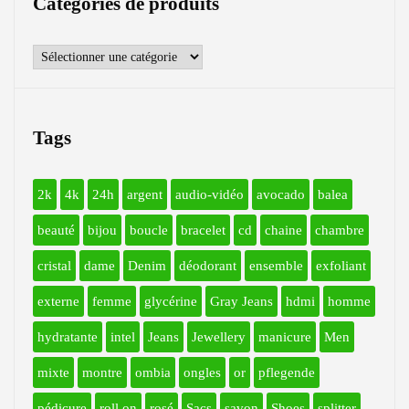
Catégories de produits
Tags
2k
4k
24h
argent
audio-vidéo
avocado
balea
beauté
bijou
boucle
bracelet
cd
chaine
chambre
cristal
dame
Denim
déodorant
ensemble
exfoliant
externe
femme
glycérine
Gray Jeans
hdmi
homme
hydratante
intel
Jeans
Jewellery
manicure
Men
mixte
montre
ombia
ongles
or
pflegende
pédicure
roll on
rosé
Sacs
savon
Shoes
splitter